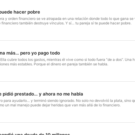
 puede hacer pobre
a y orden financiero se ve atrapada en una relación donde todo lo que gana se v
e financiero también destruye vínculos. Y sí… tu pareja sí te puede hacer pobre.
ana más… pero yo pago todo
Ella cubre todos los gastos, mientras él vive como si todo fuera “de a dos”. Una 
ciones más estables. Porque el dinero en pareja también se habla.
e pidió prestado… y ahora no me habla
o para ayudarlo… y terminó siendo ignorado. No solo no devolvió la plata, sino qu
cómo un mal manejo puede dejar heridas que van más allá de lo financiero.
scondió una deuda de 10 millones