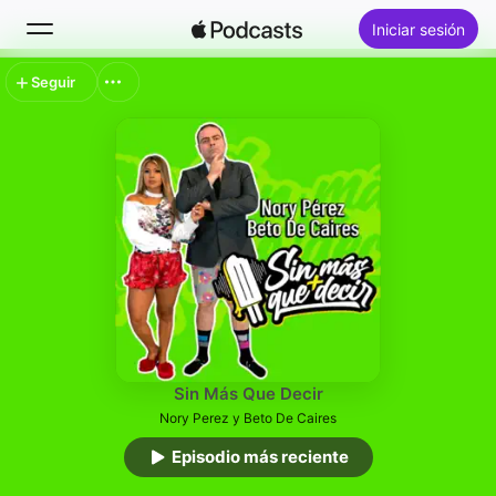
Iniciar sesión
Seguir
Buscar
Inicio
Novedades
Lo más escuchado
Sin Más Que Decir
Nory Perez y Beto De Caires
Episodio más reciente