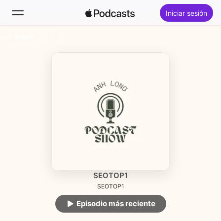
Iniciar sesión
Seguir
Buscar
Inicio
Novedades
Lo más escuchado
SEOTOP1
SEOTOP1
Episodio más reciente