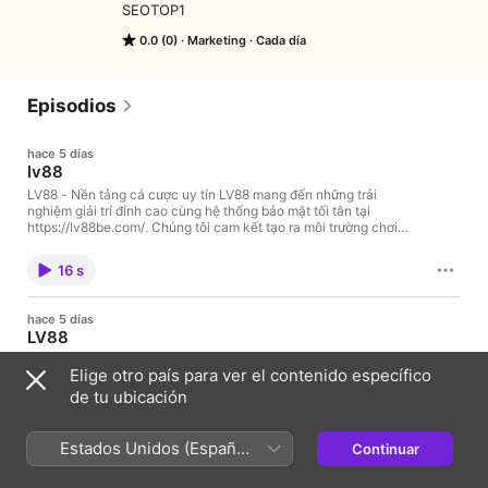
SEOTOP1
0.0 (0)
Marketing
Cada día
Episodios
hace 5 días
lv88
LV88 - Nền tảng cá cược uy tín LV88 mang đến những trải
nghiệm giải trí đỉnh cao cùng hệ thống bảo mật tối tân tại
https://lv88be.com/. Chúng tôi cam kết tạo ra môi trường chơi
game minh bạch và công bằng cho mọi thành viên tham gia. Tại
đây, người chơi có thể thỏa sức khám phá kho trò chơi phong
16 s
phú từ cá độ thể thao đến các sảnh casino trực tuyến hấp dẫn.
Đội ngũ nhân viên hỗ trợ chuyên nghiệp luôn túc trực 24/7 để
xử lý mọi yêu cầu của khách hàng một cách nhanh nhất. Công
hace 5 días
nghệ nạp rút tự động được tích hợp giúp các giao dịch tài chính
LV88
trở nên an toàn và tiện lợi hơn bao giờ hết. LV88 không ngừng
cải tiến hạ tầng kỹ thuật để đảm bảo đường truyền ổn định và
LV88 - Nền tảng cá cược uy tín LV88 mang đến những trải
Elige otro país para ver el contenido específico
mượt mà nhất. Với tầm nhìn trở thành thương hiệu dẫn đầu,
nghiệm giải trí đỉnh cao cùng hệ thống bảo mật tối tân tại
chúng tôi luôn ưu tiên lợi ích và sự an toàn của người
https://lv88be.com/. Chúng tôi cam kết tạo ra môi trường chơi
de tu ubicación
dùng.Website: https://lv88be.com/Địa chỉ: 1469 Đường Nguyễn
game minh bạch và công bằng cho mọi thành viên tham gia. Tại
Văn Linh, Khu đô thị Phú Mỹ Hưng, Tân Hưng, Hồ Chí Minh,
đây, người chơi có thể thỏa sức khám phá kho trò chơi phong
16 s
VietnamPhone: 0983512746Email: contact@lv88be.com#LV88
phú từ cá độ thể thao đến các sảnh casino trực tuyến hấp dẫn.
Estados Unidos (Español
Continuar
#giaitrionline #naprut #baomat #casinotructuyen #slotgame
Đội ngũ nhân viên hỗ trợ chuyên nghiệp luôn túc trực 24/7 để
México)
#thethao #hotro247
xử lý mọi yêu cầu của khách hàng một cách nhanh nhất. Công
hace 5 días