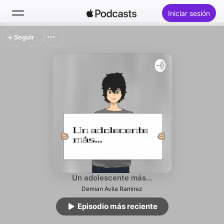
Iniciar sesión
Seguir
Buscar
Inicio
Novedades
Lo más escuchado
Un adolescente más...
Demian Avila Ramirez
Episodio más reciente