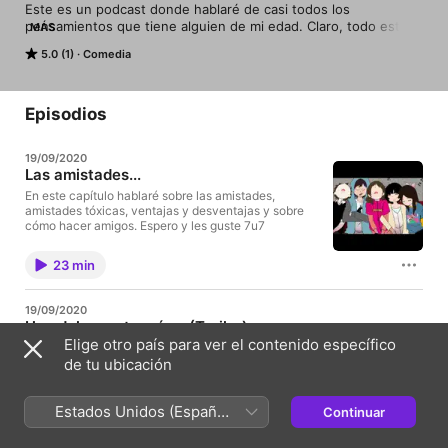
Este es un podcast donde hablaré de casi todos los 
pensamientos que tiene alguien de mi edad. Claro, todo esto 
MÁS
es parte de mi vivencia y de lo que yo observó. Hablaré de 
5.0 (1)
Comedia
distintos temas con un pizca de comedia. Espero y les guste 3
Episodios
19/09/2020
Las amistades...
En este capítulo hablaré sobre las amistades,
amistades tóxicas, ventajas y desventajas y sobre
cómo hacer amigos. Espero y les guste 7u7
23 min
19/09/2020
Un adolescente más... (Trailer)
Elige otro país para ver el contenido específico
Un adolescente más...
de tu ubicación
1 min
Estados Unidos (Español
Continuar
México)