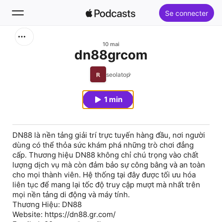
Se connecter
Rechercher
10 mai
dn88grcom
Accueil
seolatop
Nouveautés
1 min
Classements
DN88 là nền tảng giải trí trực tuyến hàng đầu, nơi người
dùng có thể thỏa sức khám phá những trò chơi đẳng
cấp. Thương hiệu DN88 không chỉ chú trọng vào chất
lượng dịch vụ mà còn đảm bảo sự công bằng và an toàn
cho mọi thành viên. Hệ thống tại đây được tối ưu hóa
liên tục để mang lại tốc độ truy cập mượt mà nhất trên
mọi nền tảng di động và máy tính.
Thương Hiệu: DN88
Website: https://dn88.gr.com/