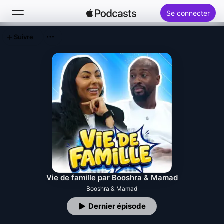
Se connecter
Suivre
Rechercher
Accueil
Nouveautés
Classements
Vie de famille par Booshra & Mamad
Booshra & Mamad
Dernier épisode