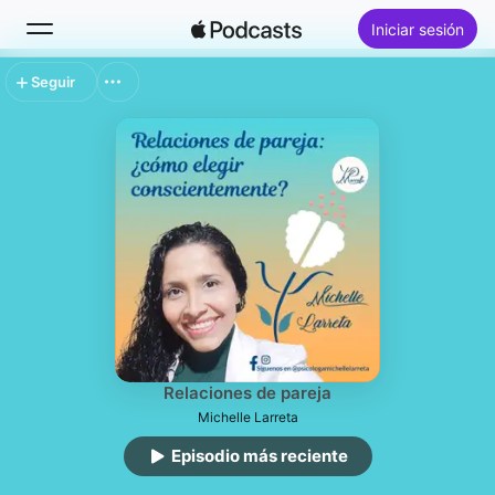
Iniciar sesión
Seguir
Buscar
Inicio
Novedades
Lo más escuchado
Relaciones de pareja
Michelle Larreta
Episodio más reciente