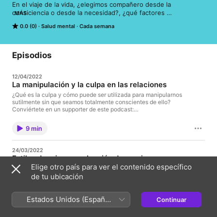
En el viaje de la vida, ¿elegimos compañero desde la 
consiciencia o desde la necesidad?, ¿qué factores 
MÁS
inconscientes intervienen en nuestras elecciones?

0.0 (0)
Salud mental
Cada semana
Conviértete en un supporter de este podcast: 
https://www.spreaker.com/podcast/relaciones-de-pareja-
-5457583/support.
Episodios
12/04/2022
La manipulación y la culpa en las relaciones
¿Qué es la culpa y cómo puede ser utilizada para manipularnos
sutilmente sin que seamos totalmente conscientes de ello?
Conviértete en un supporter de este podcast:
https://www.spreaker.com/podcast/relaciones-de-pareja-
-5457583/support.
9 min
24/03/2022
Estilos de crianza y elección de pareja
Elige otro país para ver el contenido específico
El tipo de crianza que vivimos en la niñez y adolescencia sienta
las bases de nuestra personalidad. Pero, ¿será que de algún
de tu ubicación
modo influye en la elección de compañero sentimental?
Escuchemos... Conviértete en un supporter de este podcast:
https://www.spreaker.com/podcast/relaciones-de-pareja-
Estados Unidos (Español
Continuar
19 min
-5457583/support.
México)