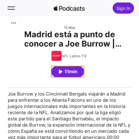
Sign In
Search
13 May
Madrid está a punto de
conocer a Joe Burrow |
Home
Bengals vs Falcons en España
NFL Latino TV
New
11min
Top Charts
Joe Burrow y los Cincinnati Bengals viajarán a Madrid
para enfrentar a los Atlanta Falcons en uno de los
juegos internacionales más importantes en la historia
reciente de la NFL. Analizamos por qué la liga eligió
este partido para el Santiago Bernabéu, el impacto
global de Burrow, la expansión internacional de la NFL y
cómo España se está convirtiendo en un mercado cada
vez más importante para el fútbol americano.00:00