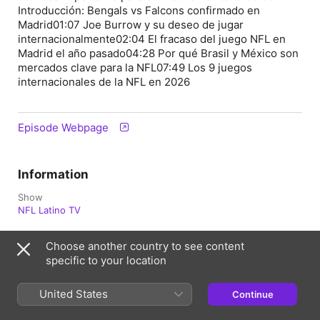
Introducción: Bengals vs Falcons confirmado en
Madrid01:07 Joe Burrow y su deseo de jugar
internacionalmente02:04 El fracaso del juego NFL en
Madrid el año pasado04:28 Por qué Brasil y México son
mercados clave para la NFL07:49 Los 9 juegos
internacionales de la NFL en 2026
Episode Webpage
Information
Show
NFL Latino TV
Frequency
Choose another country to see content
Every two months
specific to your location
Published
13 May 2026 at 06:01 UTC
United States
Continue
Length