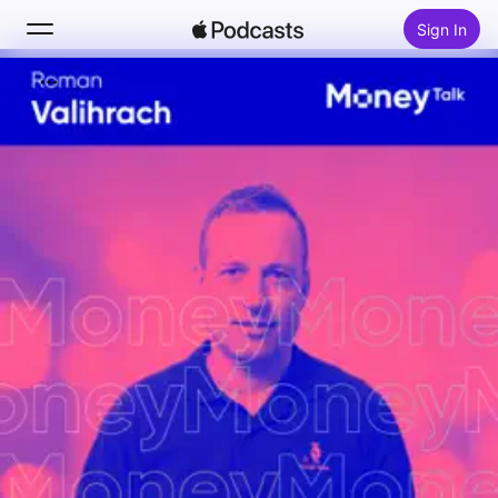
Sign In
Search
Home
New
Top Charts