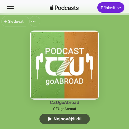
Přihlásit se
Sledovat
Hledat
Pusťte si
Novinky
Žebříčky
CZUgoAbroad
CZUgoAbroad
Nejnovější díl