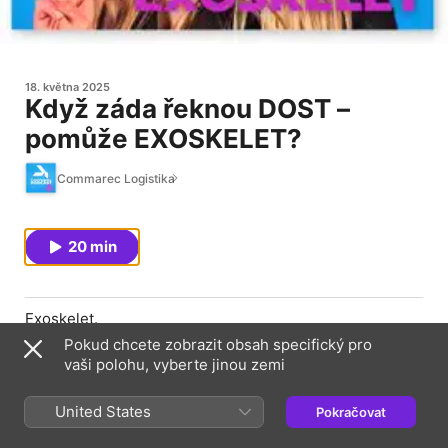
18. května 2025
Když záda řeknou DOST –
pomůže EXOSKELET?
Commarec Logistika
20 min
Exoskelet.
Pokud chcete zobrazit obsah specifický pro
Slovo, které ještě nedávno znělo jako sci-fi, dnes mění
vaši polohu, vyberte jinou zemi
pracovní prostředí napříč průmyslem, logistikou i
zdravotnictvím. V tomto díle jsme si do studia pozvali
Barboru Křížovou z Technologie zdraví – expertku na
United States
Pokračovat
pracovní exoskelety, která firmám pomáhá snižovat