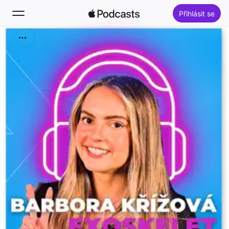
Přihlásit se
Hledat
Pusťte si
Novinky
Žebříčky