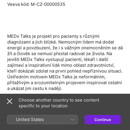
Veeva kód: M-CZ-00000535
MEDx Talks
je projekt pro pacienty s různými
diagnózami a jich blízké. Nemocným lidem má dodat
energii a povzbuzení, že i s vážným onemocněním se dá
žít a člověk se nemusí přestat radovat ze života. Na
jevišti MEDx Talks vystupují pacienti, lékaři i další
zajímaví a inspirativní lidé mimo oblast zdravotnictví,
kteří dokázali zdolat na první pohled nepříznivou situaci.
Ústředním motivem MEDx Talks je neformálním,
přitažlivým a srozumitelným projevem inspirovat ostatní
a ukázat jim cestu k naději.
Všechny díly najdete na www.medxtalks.cz
Choose another country to see content
specific to your location
Music by audionautix.com
United States
Continue
Roche s.r.o., Futurama Business Park Bld F
Sokolovská 685/136f, 186 00 Praha 8