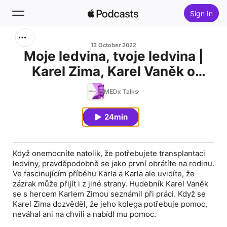
Sign In
Search
13 October 2022
Moje ledvina, tvoje ledvina |
Karel Zima, Karel Vaněk o
Home
transplantaci ledviny
MEDx Talks
New
24min
Top Charts
Když onemocníte natolik, že potřebujete transplantaci
ledviny, pravděpodobně se jako první obrátíte na rodinu.
Ve fascinujícím příběhu Karla a Karla ale uvidíte, že
zázrak může přijít i z jiné strany. Hudebník Karel Vaněk
se s hercem Karlem Zimou seznámil při práci. Když se
Karel Zima dozvěděl, že jeho kolega potřebuje pomoc,
neváhal ani na chvíli a nabídl mu pomoc.