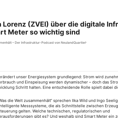
 Lorenz (ZVEI) über die digitale In
t Meter so wichtig sind
enhält – Der Infrastruktur-Podcast von NeulandQuartier
erändert unser Energiesystem grundlegend: Strom wird zune
Verbrauch und Einspeisung werden dynamischer – doch das Str
cklung Schritt halten. Eine entscheidende Rolle spielt dabei die
Was die Welt zusammenhält“
sprechen Ilka Wild und Ingo Seelig
ntelligente Messsysteme, die als Schnittstelle zwischen Erzeu
teuerung gelten. Welche technischen, regulatorischen und
erausforderungen gibt es? Und weshalb sind Smart Meter ein z