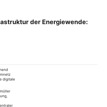
frastruktur der Energiewende:
hmend
omnetz
 digitale
müller
gung,
entraler