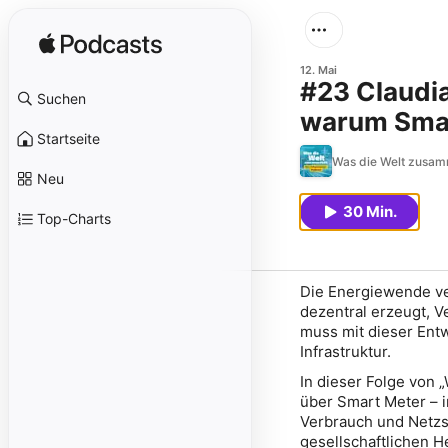
12. Mai
#23 Claudia
Suchen
warum Smar
Startseite
Was die Welt zusamm
Neu
30 Min.
Top-Charts
Die Energiewende v
dezentral erzeugt, 
muss mit dieser Entwi
Infrastruktur.
In dieser Folge von
„
über Smart Meter – i
Verbrauch und Netzs
gesellschaftlichen H