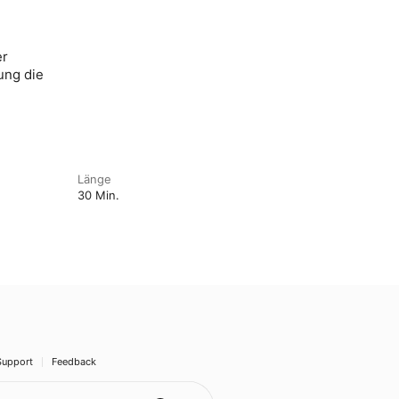
er
ung die
Länge
30 Min.
Support
Feedback