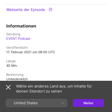
Webseite der Episode
Informationen
Sendung
EVENT Podcast
Veröffentlicht
17. Februar 2021 um 08:00 UTC
Länge
40 Min.
Bewertung
Unbedenklich
Wähle ein anderes Land aus, um Inhalte für
deinen Standort zu sehen
Deutschland
English (UK)
United States
Weiter
Copyright © 2026
Apple Inc.
Alle Rechte vorbehalten.
Nutzungsbedingungen für Internetdienste