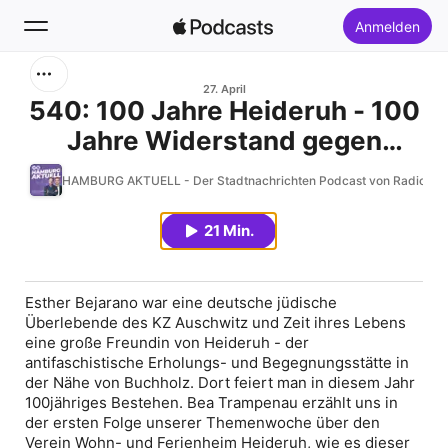
Anmelden
Suchen
27. April
540: 100 Jahre Heideruh - 100
Jahre Widerstand gegen
Startseite
Nationalsozialisten. Teil 1
HAMBURG AKTUELL - Der Stadtnachrichten Podcast von Radio 
Neu
21 Min.
Top-Charts
Esther Bejarano war eine deutsche jüdische
Überlebende des KZ Auschwitz und Zeit ihres Lebens
eine große Freundin von Heideruh - der
antifaschistische Erholungs- und Begegnungsstätte in
der Nähe von Buchholz. Dort feiert man in diesem Jahr
100jähriges Bestehen. Bea Trampenau erzählt uns in
der ersten Folge unserer Themenwoche über den
Verein Wohn- und Ferienheim Heideruh, wie es dieser