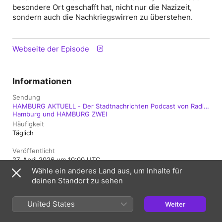
besondere Ort geschafft hat, nicht nur die Nazizeit,
sondern auch die Nachkriegswirren zu überstehen.
Webseite der Episode
Informationen
Sendung
HAMBURG AKTUELL - Der Stadtnachrichten Podcast von Radio
Hamburg und HAMBURG ZWEI
Häufigkeit
Täglich
Veröffentlicht
27. April 2026 um 10:00 UTC
Wähle ein anderes Land aus, um Inhalte für
Länge
deinen Standort zu sehen
21 Min.
United States
Folge
Weiter
540