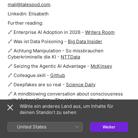
mail@talespod.com
.
Linkedin:
Elisabeth
Further reading:
🔗 Enterprise AI Adoption in 2026 -
Writers Room
🔗 Was ist Data Poisoning -
Big Data Insider
🔗 Achtung Manipulation - So missbrauchen
Cyberkriminelle die KI -
NTTData
🔗 Seizing the Agentic AI Advantage -
McKinsey
🔗 Colleague.skill -
Github
🔗 Deepfakes are so real -
Science Daily
🔗 A mindblowing conversation about consciousness
with Michael Pollen - The Interview -
Youtube
Wähle ein anderes Land aus, um Inhalte für
deinen Standort zu sehen
Webseite der Episode
United States
Weiter