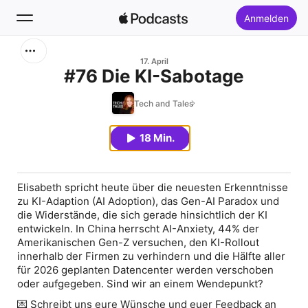
Anmelden
Suchen
17. April
#76 Die KI-Sabotage
Startseite
Tech and Tales
Neu
18 Min.
Top-Charts
Elisabeth spricht heute über die neuesten Erkenntnisse
zu KI-Adaption (AI Adoption), das Gen-AI Paradox und
die Widerstände, die sich gerade hinsichtlich der KI
entwickeln. In China herrscht AI-Anxiety, 44% der
Amerikanischen Gen-Z versuchen, den KI-Rollout
innerhalb der Firmen zu verhindern und die Hälfte aller
für 2026 geplanten Datencenter werden verschoben
oder aufgegeben. Sind wir an einem Wendepunkt?
💌 Schreibt uns eure Wünsche und euer Feedback an