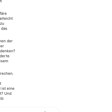
ch
färe
elleicht
 zu
s das
chen der
ner
u denken?
nderte
iesem
brechen.
t
 ist eine
lt? Und
ib