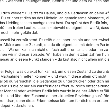
issen. Zwischen Schuldgefühlen, Sehnsucht und dem Wunsch na
du dich wieder: Du sitzt zu Hause, und die Gedanken an deine Af
s. Du erinnerst dich an das Lächeln, an gemeinsame Momente, vi
das Lieblingsessen nachgekocht hast. Du spürst das Bedürfnis,
fühlen freien Lauf zu lassen – obwohl du eigentlich weißt, das
 noch mehr gefährdet.
sell ist zermürbend. Es reißt dich innerlich hin und her zwis
r Affäre und der Zukunft, die du dir eigentlich mit deinem Part
dich: Warum kann ich nicht einfach aufhören, an sie oder ihn z
en wir in dieser Episode. Wir haben in den letzten Jahren hu
 genau an diesem Punkt standen – du bist also nicht allein mit d
eser Folge, was du akut tun kannst, um diesen Zustand zu durch
n Maßnahmen helfen können – und warum diese allein oft nicht
al ob du versuchst, die Gedanken zu unterdrücken oder dich mi
n: Es bleibt nur ein kurzfristiger Effekt. Wirklich entscheidend
r Mangel oder welches Bedürfnis wurde in deiner Affäre erfül
ch – und über den Zustand deiner aktuellen Beziehung aus? Ble
de dran, denn diese Erkenntnisse könnten für dich den ersten
epunkt darstellen.