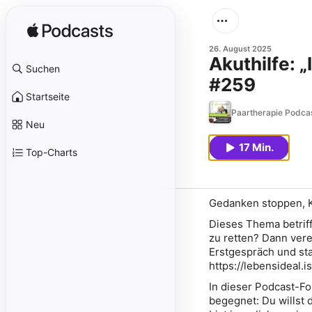
26. August 2025
Akuthilfe: 
Suchen
#259
Startseite
Paartherapie Podcas
Neu
17 Min.
Top-Charts
Gedanken stoppen, K
Dieses Thema betrif
zu retten? Dann vere
Erstgespräch und st
https://lebensideal.
In dieser Podcast-F
begegnet: Du willst 