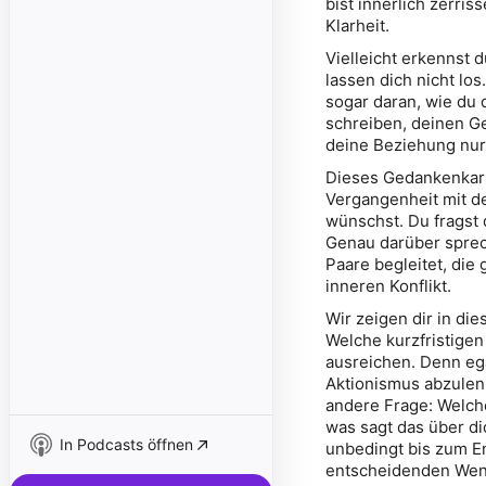
bist innerlich zerr
Klarheit.
Vielleicht erkennst 
lassen dich nicht lo
sogar daran, wie du 
schreiben, deinen Ge
deine Beziehung nur
Dieses Gedankenkarus
Vergangenheit mit de
wünschst. Du fragst 
Genau darüber sprech
Paare begleitet, die
inneren Konflikt.
Wir zeigen dir in di
Welche kurzfristige
ausreichen. Denn eg
Aktionismus abzulenke
andere Frage: Welche
was sagt das über di
In Podcasts öffnen
unbedingt bis zum En
entscheidenden Wend