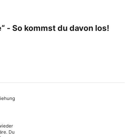
e“ - So kommst du davon los!
ziehung
wieder
äre. Du