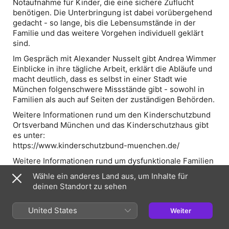
Notaufnahme für Kinder, die eine sichere Zuflucht
benötigen. Die Unterbringung ist dabei vorübergehend
gedacht - so lange, bis die Lebensumstände in der
Familie und das weitere Vorgehen individuell geklärt
sind.
Im Gespräch mit Alexander Nusselt gibt Andrea Wimmer
Einblicke in ihre tägliche Arbeit, erklärt die Abläufe und
macht deutlich, dass es selbst in einer Stadt wie
München folgenschwere Missstände gibt - sowohl in
Familien als auch auf Seiten der zuständigen Behörden.
Weitere Informationen rund um den Kinderschutzbund
Ortsverband München und das Kinderschutzhaus gibt
es unter:
https://www.kinderschutzbund-muenchen.de/
Weitere Informationen rund um dysfunktionale Familien
sowie Hilfsangebote der GOLDKIND Stiftung gibt es
Wähle ein anderes Land aus, um Inhalte für
unter:
deinen Standort zu sehen
https://goldkind-stiftung.de
Moderation: Alexander Nusselt
United States
Weiter
Produktion: The 48forward Studios