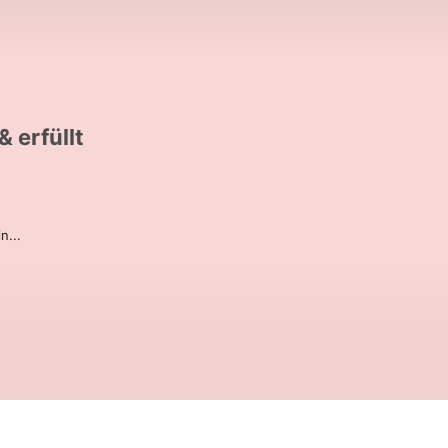
 erfüllt
n...