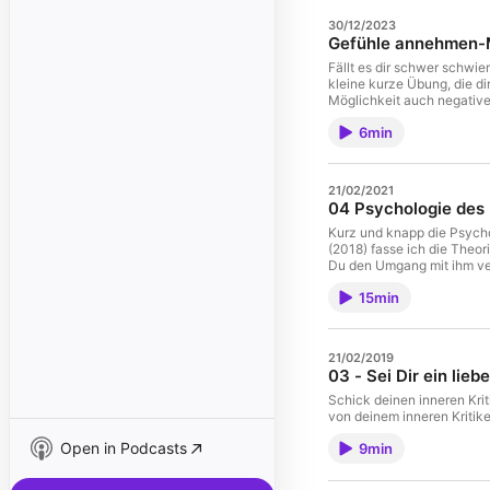
30/12/2023
Gefühle annehmen-
Fällt es dir schwer schwi
kleine kurze Übung, die dir hi
Möglichkeit auch negativ
6min
21/02/2021
04 Psychologie des 
Kurz und knapp die Psycho
(2018) fasse ich die Theo
Du den Umgang mit ihm ve
15min
21/02/2019
03 - Sei Dir ein lie
Schick deinen inneren Kritiker in 
von deinem inneren Kritike
Open in Podcasts
9min