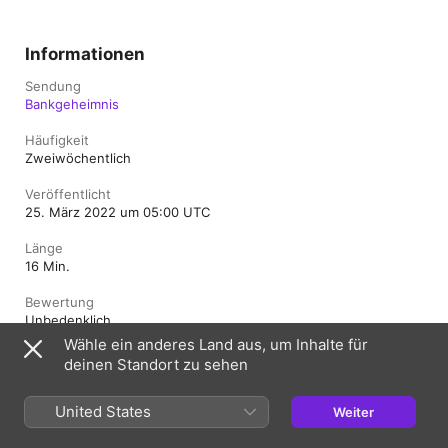
Informationen
Sendung
Bankgeheimnis
Häufigkeit
Zweiwöchentlich
Veröffentlicht
25. März 2022 um 05:00 UTC
Länge
16 Min.
Bewertung
Unbedenklich
Wähle ein anderes Land aus, um Inhalte für
deinen Standort zu sehen
Deutschland
English (UK)
United States
Weiter
Copyright © 2026
Apple Inc.
Alle Rechte vorbehalten.
Nutzungsbedingungen für Internetdienste