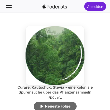
Anmelden
Folgen
Suchen
Startseite
Neu
Top-Charts
Curare, Kautschuk, Stevia - eine koloniale
Spurensuche über das Pflanzensammeln
FDCL e.V.
Neueste Folge