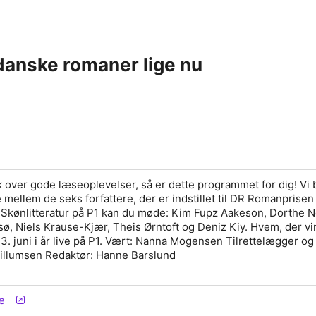
danske romaner lige nu
k over gode læseoplevelser, så er dette programmet for dig! Vi
mellem de seks forfattere, der er indstillet til DR Romanprisen 
Skønlitteratur på P1 kan du møde: Kim Fupz Aakeson, Dorthe N
ø, Niels Krause-Kjær, Theis Ørntoft og Deniz Kiy. Hvem, der vi
13. juni i år live på P1. Vært: Nanna Mogensen Tilrettelægger og
Willumsen Redaktør: Hanne Barslund
e