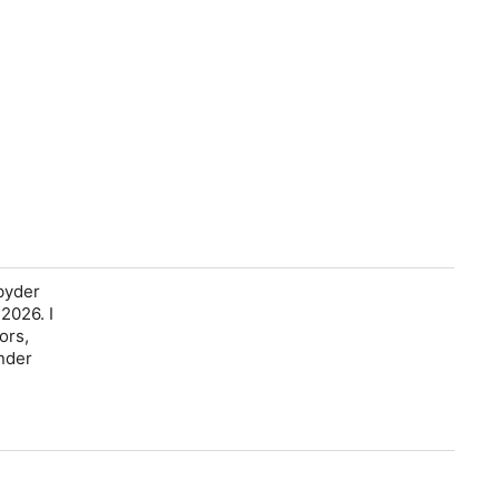
 byder
2026. I
ors,
nder