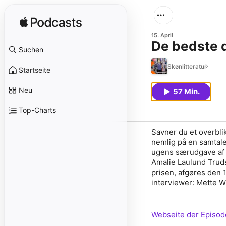
15. April
De bedste 
Suchen
Skønlitteratur
Startseite
Neu
57 Min.
Top-Charts
Savner du et overbli
nemlig på en samtale 
ugens særudgave af 
Amalie Laulund Truds
prisen, afgøres den 
interviewer: Mette 
Webseite der Episod