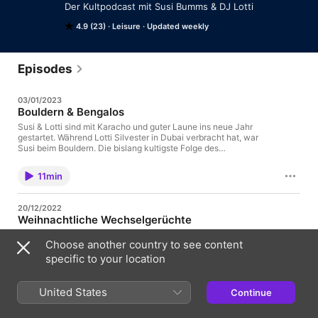
Der Kultpodcast mit Susi Bumms & DJ Lotti
4.9 (23)
Leisure
Updated weekly
Episodes
03/01/2023
Bouldern & Bengalos
Susi & Lotti sind mit Karacho und guter Laune ins neue Jahr
gestartet. Während Lotti Silvester in Dubai verbracht hat, war
Susi beim Bouldern. Die bislang kultigste Folge des
Kultpodcasts.
11min
20/12/2022
Weihnachtliche Wechselgerüchte
Weihnachten steht vor der Tür. Das bedeutet Stress, Stress,
Choose another country to see content
Stress. Für Lotti aber kein Grund, sich nicht zusätzlich
interessante Businessideen auszudenken. Sie möchte Susi
specific to your location
nämlich an Die Toten Hosen verkaufen. Außerdem hat sich Susi
Harry & Meghan auf Netflix angeschaut. Spannend!!!
11min
United States
Continue
11/12/2022