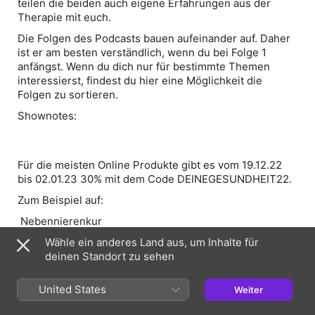
teilen die beiden auch eigene Erfahrungen aus der
Therapie mit euch.
Die Folgen des Podcasts bauen aufeinander auf. Daher
ist er am besten verständlich, wenn du bei Folge 1
anfängst. Wenn du dich nur für bestimmte Themen
interessierst, findest du hier eine Möglichkeit die
Folgen zu sortieren.
Shownotes
:
Für die meisten Online Produkte gibt es vom 19.12.22
bis 02.01.23 30% mit dem Code DEINEGESUNDHEIT22.
Zum Beispiel auf:
Nebennierenkur
Johanna Llin – Was Kinder wirklich brauchen
Wähle ein anderes Land aus, um Inhalte für
deinen Standort zu sehen
Die Hautkur
Sexuelle Kompatibilität und Chemie
United States
Weiter
Was dein Zyklus dir sagen möchte