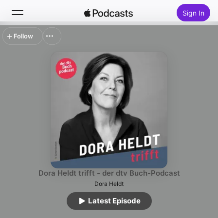
Sign In
Follow
Search
Home
New
Top Charts
Dora Heldt trifft - der dtv Buch-Podcast
Dora Heldt
Latest Episode