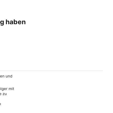
ng haben
gen und
lger mit
e zu
n