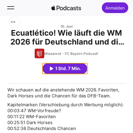
Anmelden
Suchen
10. Juni
Ecuatlético! Wie läuft die WM
2026 für Deutschland und die
Startseite
Favoriten?
Miasanrot - FC Bayern Podcast
Neu
1 Std. 7 Min.
Top-Charts
Wir schauen auf die anstehende WM 2026. Favoriten,
Dark Horses und die Chancen für das DFB-Team.
00:03:47
00:11:22
00:25:51
00:52:36
Deutschlands Chancen