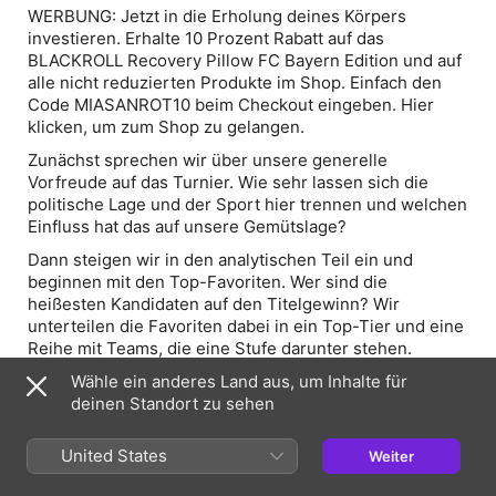
WERBUNG: Jetzt in die Erholung deines Körpers
investieren. Erhalte 10 Prozent Rabatt auf das
BLACKROLL Recovery Pillow FC Bayern Edition und auf
alle nicht reduzierten Produkte im Shop. Einfach den
Code MIASANROT10 beim Checkout eingeben. Hier
klicken, um zum Shop zu gelangen.
Zunächst sprechen wir über unsere generelle
Vorfreude auf das Turnier. Wie sehr lassen sich die
politische Lage und der Sport hier trennen und welchen
Einfluss hat das auf unsere Gemütslage?
Dann steigen wir in den analytischen Teil ein und
beginnen mit den Top-Favoriten. Wer sind die
heißesten Kandidaten auf den Titelgewinn? Wir
unterteilen die Favoriten dabei in ein Top-Tier und eine
Reihe mit Teams, die eine Stufe darunter stehen.
Zahlreiche Teams haben viele Fans in Deutschland aber
Wähle ein anderes Land aus, um Inhalte für
noch nicht auf dem Schirm. Ob es angesichts der
deinen Standort zu sehen
gläsernen Fußballwelt wirklich "Dark Horses" sind sei
mal dahingestellt, trotzdem schauen wir auf die Teams,
United States
Weiter
die bei der WM für Überraschungen sorgen könnten.