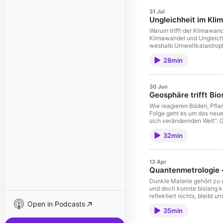
31 Jul
Ungleichheit im Kli
Warum trifft der Klimawand
Klimawandel und Ungleichhe
weshalb Umweltkatastrophe
Fragen der Verantwortung 
28min
30 Jun
Geosphäre trifft Bi
Wie reagieren Böden, Pfla
Folge geht es um das neue
sich verändernden Welt“. 
Pflanzenökologen Andreas 
32min
zwischen belebter und unb
Forschenden wollen herau
den globalen Kohlenstoffk
nicht ausreichend abbilde
13 Apr
Klimaveränderungen und Mi
Quantenmetrologie –
einzigartiges Freilandexpe
und Klimafaktoren untersu
Dunkle Materie gehört zu 
Umweltveränderungen rea
und doch konnte bislang k
reflektiert nichts, bleibt u
Open in Podcasts
Gravitation. Sterne in Ga
35min
Gesetzen der Physik mögli
dieser geheimnisvollen Su