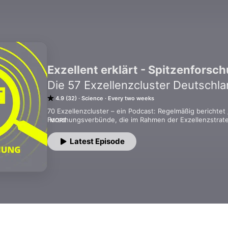
Exzellent erklärt - Spitzenforsch
Die 57 Exzellenzcluster Deutschl
4.9 (32)
Science
Every two weeks
70 Exzellenzcluster – ein Podcast: Regelmäßig berichtet „
Forschungsverbünde, die im Rahmen der Exzellenzstrate
MORE
gefördert werden.

Die Reise geht quer durch die Republik und genauso vielfä
Latest Episode
Themen: von A wie Afrikastudien bis Z wie Zukunft der Me
Podcasterin Larissa Vassilian Wissenschaftlerinnen und W
Exzellenzcluster. Alle Exzellenzcluster verbindet eine g
wichtige Themen unserer Zeit, bearbeiten außergewöhnl
Gesellschaft von morgen.