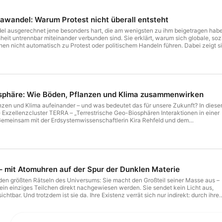
mawandel: Warum Protest nicht überall entsteht
el ausgerechnet jene besonders hart, die am wenigsten zu ihm beigetragen haben? 
it untrennbar miteinander verbunden sind. Sie erklärt, warum sich globale, soz
n nicht automatisch zu Protest oder politischem Handeln führen. Dabei zeigt sie
spielen – und warum eine wirksame Klimapolitik immer auch eine Frage der Gerech
osphäre: Wie Böden, Pflanzen und Klima zusammenwirken
nzen und Klima aufeinander – und was bedeutet das für unsere Zukunft? In diese
 Exzellenzcluster TERRA – „Terrestrische Geo-Biosphären Interaktionen in einer
Gemeinsam mit der Erdsystemwissenschaftlerin Kira Rehfeld und dem
Schweiger spricht Larissa Vassilian darüber, warum die Wechselwirkungen
elebter Umwelt entscheidend für das Verständnis des Klimawandels sind. Die
sfinden, wie Biodiversität und Geodiversität zusammenhängen, warum Böden fü
reislauf so wichtig sind und weshalb heutige Klimamodelle viele Prozesse noch
n können. Dabei reicht der Blick von Mikroorganismen im Boden bis zu globalen
llionen Jahren Erdgeschichte. Im Mittelpunkt steht zudem ein weltweit
 mit Atomuhren auf der Spur der Dunklen Materie
riment im „Diversitorium“: Durch die gezielte Veränderung von Pflanzen, Böden
chen Forschende, wie stabil Ökosysteme sind und wie sie auf
den größten Rätseln des Universums: Sie macht den Großteil seiner Masse aus –
gieren.
ein einziges Teilchen direkt nachgewiesen werden. Sie sendet kein Licht aus,
nsichtbar. Und trotzdem ist sie da. Ihre Existenz verrät sich nur indirekt: durch ihre
laxien bewegen sich schneller um ihr Zentrum, als es nach den bekannten
ch wäre. Etwas Unsichtbares muss sie zusätzlich antreiben. Bei der Suche nach
bstanz setzen Forschende des Exzellenzclusters QuantumFrontiers auf extreme