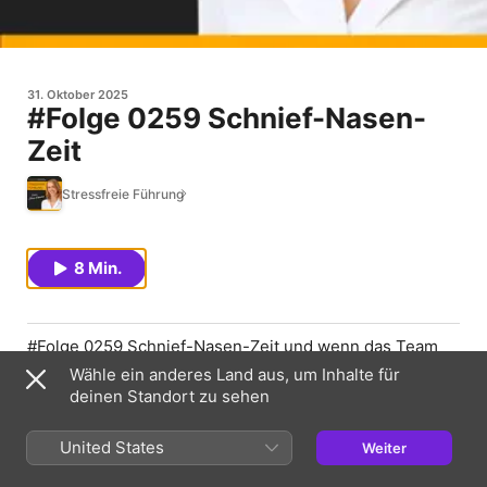
31. Oktober 2025
#Folge 0259 Schnief-Nasen-
Zeit
Stressfreie Führung
8 Min.
#Folge 0259 Schnief-Nasen-Zeit und wenn das Team
kränkelt
Wähle ein anderes Land aus, um Inhalte für
deinen Standort zu sehen
Episodenlänge:
ca 7,5 Minuten
Thema:
Umgang mit erhöhten Krankheitstagen und
United States
Weiter
Stressmanagement in der Erkältungszeit