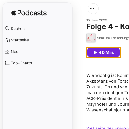
15. Juni 2023
Folge 4 - K
Suchen
RundUm Forschung
Startseite
Neu
40 Min.
Top-Charts
Wie wichtig ist Komm
Akzeptanz von Forsc
Zukunft. Ob und wie
man den richtigen To
ACR-Präsidentin Iris
Mayrhofer und Journa
Wissenschaftsjournal
Webseite der Episod