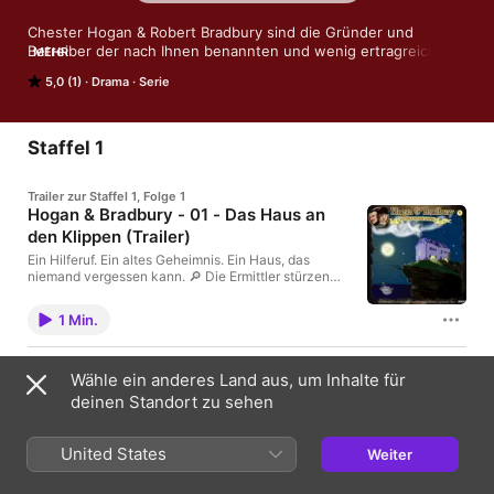
Chester Hogan & Robert Bradbury sind die Gründer und 
Betreiber der nach Ihnen benannten und wenig ertragreichen 
MEHR
Detektei in London. Die Fälle der beiden Helden spielen Mitte 
5,0 (1)
Drama
Serie
der Dreissigerjahre und somit zu einer Zeit, die von vielen 
Wandeln und Umbrüchen begleitet wird. Die industrielle 
Revolution in Europa ist in vollem Gange…

Staffel 1
Hogan & Bradbury ist eine Hörspielserie nach einer Idee von 
Christoph Walter und Stefan Riß.
Trailer zur Staffel 1, Folge 1
Hogan & Bradbury - 01 - Das Haus an
den Klippen (Trailer)
Ein Hilferuf. Ein altes Geheimnis. Ein Haus, das
niemand vergessen kann. 🔎 Die Ermittler stürzen
sich in ihren ersten Fall – und geraten tiefer, als ihnen
lieb ist. Mächte, die im Verborgenen wirken. Ein Ort,
1 Min.
der den Verstand fordert. Jetzt im Trailer.
#HoganUndBradbury #Hörspiel #Mystery Um
keinen Fall zu verpassen folge uns auf Youtube,
Folge 1
Instagram oder überall wo es Podcasts gibt. Alle
Wähle ein anderes Land aus, um Inhalte für
Hogan & Bradbury - 01 - Das Haus an
Information immer unter www.hoganandbradbury.de.
deinen Standort zu sehen
den Klippen
Die Detektive folgen dem Hilferuf eines alten
Schulfreundes von Chester und geraten in eine
United States
Weiter
schreckliche Verschwörung, an der größere Mächte
beteiligt sind, als es zunächst den Anschein hat.
1 Std. 8 Min.