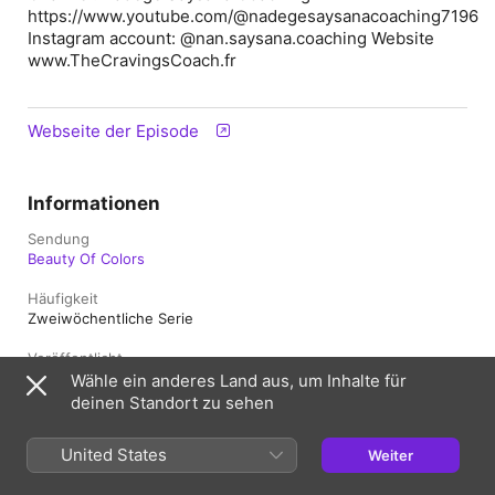
https://www.youtube.com/@nadegesaysanacoaching7196
Instagram account: @nan.saysana.coaching Website
www.TheCravingsCoach.fr
Webseite der Episode
Informationen
Sendung
Beauty Of Colors
Häufigkeit
Zweiwöchentliche Serie
Veröffentlicht
6. Oktober 2024 um 21:36 UTC
Wähle ein anderes Land aus, um Inhalte für
deinen Standort zu sehen
Länge
15 Min.
United States
Weiter
Staffel