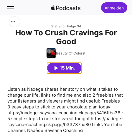
Anmelden
Suchen
Staffel 5
Folge 34
How To Crush Cravings For
Good
Startseite
Beauty Of Colors
Neu
15 Min.
Top-Charts
Listen as Nadege shares her story on what it takes to
change our life. links to find me and also 2 freebies that
your listeners and viewers might find useful: Freebies -
3 easy steps to stick to your chocolate plan today
https://nadege-saysana-coaching.ck.page/5416ffba36 -
5 simple steps to not stress-eat tonight https://nadege-
saysana-coaching.ck.page/b33737ad80 Links YouTube
Channel: Nadège Saysana Coaching