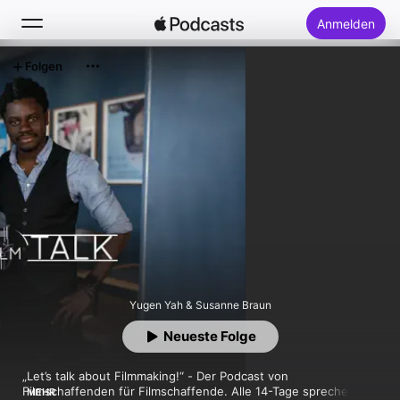
Anmelden
Folgen
Suchen
Startseite
Neu
Top-Charts
Yugen Yah & Susanne Braun
Neueste Folge
„Let’s talk about Filmmaking!“ - Der Podcast von 
Filmschaffenden für Filmschaffende. Alle 14-Tage sprechen 
MEHR