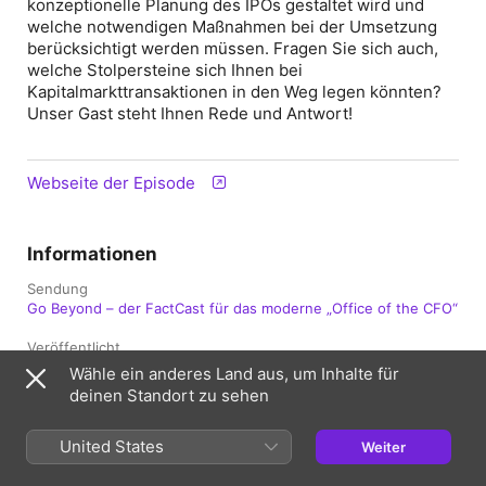
konzeptionelle Planung des IPOs gestaltet wird und
welche notwendigen Maßnahmen bei der Umsetzung
berücksichtigt werden müssen. Fragen Sie sich auch,
welche Stolpersteine sich Ihnen bei
Kapitalmarkttransaktionen in den Weg legen könnten?
Unser Gast steht Ihnen Rede und Antwort!
Webseite der Episode
Informationen
Sendung
Go Beyond – der FactCast für das moderne „Office of the CFO“
Veröffentlicht
4. November 2021 um 10:00 UTC
Wähle ein anderes Land aus, um Inhalte für
deinen Standort zu sehen
Länge
19 Min.
United States
Weiter
Bewertung
Unbedenklich