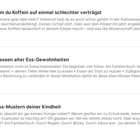
Wie du deinen Umgang mit Essen neu erfindest.

Wie du alte Muster loslässt.

m du Koffein auf einmal schlechter verträgst
Wie du Stressessen stoppst.

Wie du emotionales Essen auflöst.

 keine gute Idee mehr? Vielleicht hast du es auch schon gehört: In der Perimenopa
Wie du abnehmen kannst - ganz ohne Diät.

durcheinanderbringt. Deinen Schlaf stört. Oder weil dein Körper ihn jetzt angebl
 was Koffein tatsächlich in deinem Körper macht – und was die Wissenschaft üb
Und wie du dich leicht, frei und lebendig in deinem Körper
h macht – und was dabei in deinem Gehirn passiert ☕ warum manche Frauen Kaff
Kaffee-Konsum maht ☕ was Kaffee mit Schlaf und Hitzewallungen zu tun haben 
Du hast ein Körper. Du hast ein Leben. 

ist weder grundsätzlich gut noch grundsätzlich schlecht – und du musst deinen g
Du verdienst es, dich darin wohl zu fühlen.

die Perimenopause kommst. Viel wichtiger ist die Frage: Wie reagiert DEIN Körper d
was ihnen wirklich guttut. ☕🤍
Zeit für einen Neuanfang!

lassen alter Ess-Gewohnheiten
Deine Nuria
tstehen nicht im Erwachsenenalter. Sie beginnen viel früher. Am Familientisch. In 
gelernt: • deinen Teller immer leer zu essen • Essen als Trost zu nutzen • Süßig
r Belohnung zu verbinden In dieser Meditation darfst du diese alten Muster liebev
. Nicht gegen deine Eltern. Sondern für dich. 💛 Damit du heute neu wählen kann
h es dir gemütlich. Atme tief durch. Und komm zurück zu dir.
ss-Mustern deiner Kindheit
 obwohl wir gar keinen Hunger haben? Warum greifen wir zu Schokolade, wenn w
Essmuster so mächtig an? Oft glauben wir: Mit mir stimmt etwas nicht. Aber was
? Am Familientisch. Durch Regeln. Durch Blicke. Durch Sätze wie: „Iss deinen Telle
 schauen wir gemeinsam darauf, was deine Kindheit mit deinem Essverhalten zu
: Du bist nicht dein Essverhalten. Du hast ein gelerntes Essmuster. Und alles, wa
end zum heutigen Thema eine geführte Meditation für dich, mit der du alte Essmus