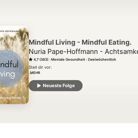
Mindful Living - Mindful Eating.
Nuria Pape-Hoffmann - Achtsamk
4,7 (383)
Mentale Gesundheit
Zweiwöchentlich
Stell dir vor:

MEHR
Essen fühlt sich leicht an.

Du genießt — ohne schlechtes Gewissen.

Neueste Folge
Du stehst morgens gut gelaunt und beschwingt auf.

Du ziehst etwas aus deinem Schrank — und es sitzt perfe
Du schaust in den Spiegel und magst, was du siehst.

Das ist kein ferner Traum.

Ein super Körpergefühl kann dein neues Normal werden.
Ich bin Nuria Pape-Hoffmann und in diesem Podcast geh