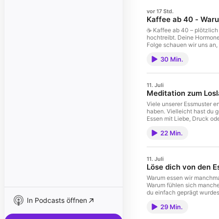
vor 17 Std.
Kaffee ab 40 - Waru
☕ Kaffee ab 40 – plötzlich
hochtreibt. Deine Hormone 
Folge schauen wir uns an,
Kaffee dich überhaupt wac
30 Min.
Östrogen-Wert mit deinem 
solltest Spoiler: Kaffee 
verbannen, nur weil du in 
trotzdem wissen möchten, 
11. Juli
Meditation zum Los
Viele unserer Essmuster en
haben. Vielleicht hast du 
Essen mit Liebe, Druck ode
gegen deine Vergangenheit
22 Min.
dich sorgen möchtest. Mac
11. Juli
Löse dich von den E
Warum essen wir manchmal,
Warum fühlen sich manche 
du einfach geprägt wurdest
In Podcasts öffnen
meiner neuen Podcastfolge
29 Min.
Erkenntnis sein kann. Denn
nächsten Folge gibt´s pass