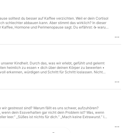
use solltest du besser auf Kaffee verzichten. Weil er dein Cortisol
ich schlechter abbauen kann. Aber stimmt das wirklich? In dieser
er Kaffee, Hormone und Perimenopause sagt. Du erfährst: ☕ warum
 fühlst.

ee plötzlich schlechter vertragen ☕ was ein sinkender
kann ☕ und ob du ab 40 tatsächlich weniger Kaffee trinken
eliebten Cappuccino nicht automatisch aus deinem Leben
arauf? Eine Folge für alle Frauen, die ihren Kaffee lieben – und
unserer Kindheit. Durch das, was wir erlebt, gefühlt und gelernt
keiten heimlich zu essen • dich über deinen Körper zu bewerten •
oll erkennen, würdigen und Schritt für Schritt loslassen. Nicht
st: wie du essen möchtest, wie du fühlen möchtest und wie du für
ir gestresst sind? Warum fällt es uns schwer, aufzuhören?
, wenn dein Essverhalten gar nicht dein Problem ist? Was, wenn
r leer.“ „Süßes ist nichts für dich.“ „Mach keine Extrawurst.“ In
 tun hat — und warum das eine unglaublich entlastende
s gelernt wurde, kann sich verändern. 💛 🎧 Hör-Tipp: In der
ter sanft loslassen kannst. 💫 Mehr für dich Du willst dich von