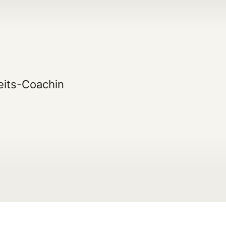
eits-Coachin
kt.



t es genau darum:
