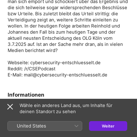
man sich empört und schockiert über das Ergebnis und
die sich teilweise sogar widersprechenden Beschlüsse
bzw Urteile. Bis zuletzt bleibt das Urteil strittig: die
Verteidigung zeigt an, weitere Schritte einleiten zu
wollen. In der heutigen Folge arbeiten Reinhold und
Johannes den Fall bis zum heutigen Tage und der
aktuell neusten Entscheidung des OLG Köln vom
3.7.2025 auf. Ist an der Sache mehr dran, als in vielen
Medien berichtet wird?
Webseite: cybersecurity-entschluesselt.de
Reddit: /r/CSEPodcast
E-Mail: mail@cybersecurity-entschluesselt.de
Informationen
Sendung
Wähle ein anderes Land aus, um Inhalte für
Cybersecurity entschlüsselt
deinen Standort zu sehen
Häufigkeit
United States
Weiter
Wöchentlich