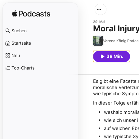
29. Mai
Moral Injur
Suchen
Verena König Podcas
Startseite
Neu
38 Min.
Top-Charts
Es gibt eine Facette 
moralische Verletzun
wie typische Sympt
In dieser Folge erfäh
weshalb moralis
wie sich unser 
auf welchen Eb
wie typische S