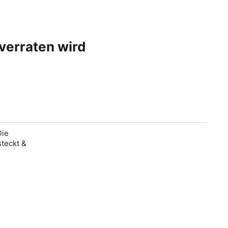
 verraten wird
Die
steckt &