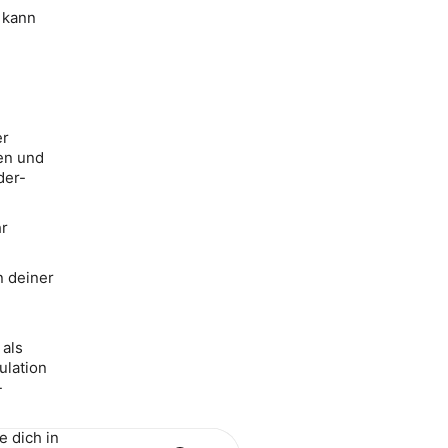
 kann
er
ken und
der-
hr
n deiner
 als
ulation
-
 dich in