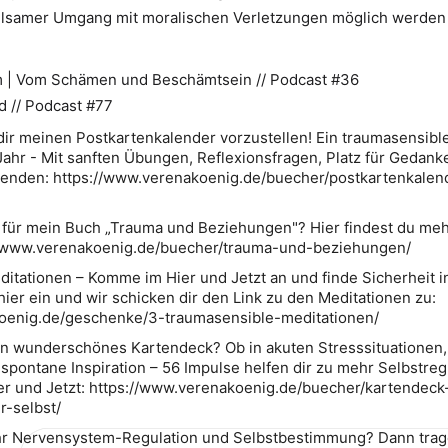
ilsamer Umgang mit moralischen Verletzungen möglich werden
 | Vom Schämen und Beschämtsein // Podcast #36
d // Podcast #77
 dir meinen Postkartenkalender vorzustellen! Ein traumasensibl
Jahr - Mit sanften Übungen, Reflexionsfragen, Platz für Gedan
enden: https://www.verenakoenig.de/buecher/postkartenkalen
h für mein Buch „Trauma und Beziehungen"? Hier findest du me
: www.verenakoenig.de/buecher/trauma-und-beziehungen/
itationen – Komme im Hier und Jetzt an und finde Sicherheit i
hier ein und wir schicken dir den Link zu den Meditationen zu:
oenig.de/geschenke/3-traumasensible-meditationen/
n wunderschönes Kartendeck? Ob in akuten Stresssituationen,
r spontane Inspiration – 56 Impulse helfen dir zu mehr Selbstreg
er und Jetzt: https://www.verenakoenig.de/buecher/kartendeck
r-selbst/
r Nervensystem-Regulation und Selbstbestimmung? Dann trage