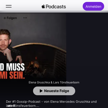
Anmelden
Folgen
Suchen
Startseite
Neu
Top-Charts
Elena Gruschka & Lars Tönsfeuerborn
Neueste Folge
Der #1 Gossip-Podcast - von Elena Mercedes Gruschka und 
Lars Tönsfeuerborn.

MEHR