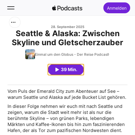
Anmelden
Suchen
28. September 2025
Seattle & Alaska: Zwischen
Skyline und Gletscherzauber
Startseite
Einmal um den Globus - Der Reise Podcast
Neu
39 Min.
Top-Charts
Vom Puls der Emerald City zum Abenteuer auf See –
warum Seattle und Alaska auf jede Bucket List gehören.
In dieser Folge nehmen wir euch mit nach Seattle und
zeigen, warum die Stadt weit mehr ist als nur die
berühmte Skyline – von grünen Parks, lebendigen
Märkten und Kaffee-Ikonen bis hin zum faszinierenden
Hafen, der als Tor zum pazifischen Nordwesten dient.