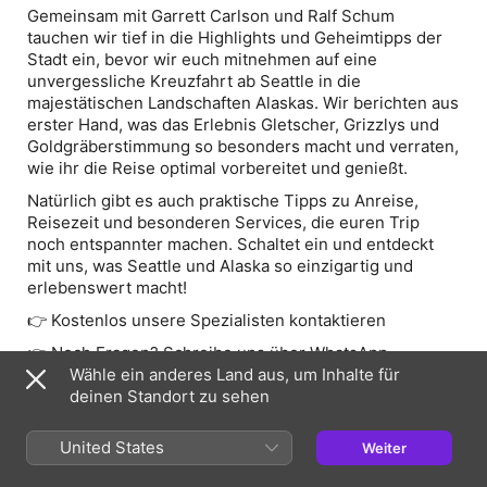
Gemeinsam mit Garrett Carlson und Ralf Schum
tauchen wir tief in die Highlights und Geheimtipps der
Stadt ein, bevor wir euch mitnehmen auf eine
unvergessliche Kreuzfahrt ab Seattle in die
majestätischen Landschaften Alaskas. Wir berichten aus
erster Hand, was das Erlebnis Gletscher, Grizzlys und
Goldgräberstimmung so besonders macht und verraten,
wie ihr die Reise optimal vorbereitet und genießt.
Natürlich gibt es auch praktische Tipps zu Anreise,
Reisezeit und besonderen Services, die euren Trip
noch entspannter machen. Schaltet ein und entdeckt
mit uns, was Seattle und Alaska so einzigartig und
erlebenswert macht!
👉 Noch Fragen? Schreibe uns über WhatsApp
Wähle ein anderes Land aus, um Inhalte für
👉 Hier findest du alle weiteren Links
deinen Standort zu sehen
United States
Weiter
Webseite der Episode