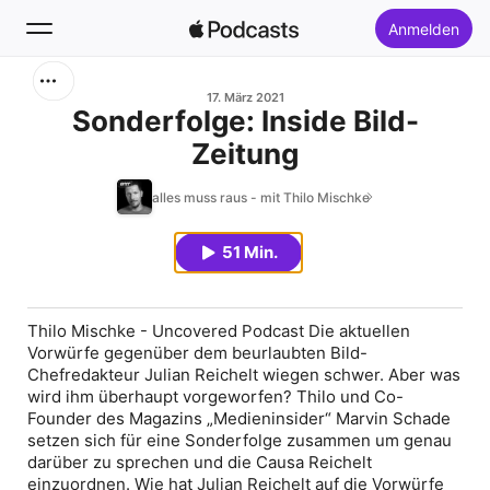
Anmelden
Suchen
17. März 2021
Sonderfolge: Inside Bild-
Zeitung
Startseite
alles muss raus - mit Thilo Mischke
Neu
51 Min.
Top-Charts
Thilo Mischke - Uncovered Podcast Die aktuellen
Vorwürfe gegenüber dem beurlaubten Bild-
Chefredakteur Julian Reichelt wiegen schwer. Aber was
wird ihm überhaupt vorgeworfen? Thilo und Co-
Founder des Magazins „Medieninsider“ Marvin Schade
setzen sich für eine Sonderfolge zusammen um genau
darüber zu sprechen und die Causa Reichelt
einzuordnen. Wie hat Julian Reichelt auf die Vorwürfe