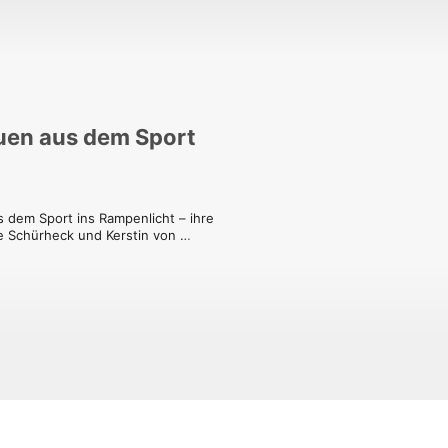
auen aus dem Sport
 dem Sport ins Rampenlicht – ihre 
e Schürheck und Kerstin von 
 und stellen Fragen, die tiefer gehen 
 Dabei geht es um Erfolge und 
undschaft. All das, was der Sport den 
. Ein Podcast, der motiviert und 