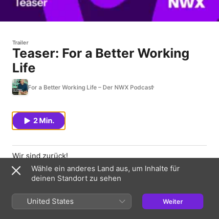
Trailer
Teaser: For a Better Working
Life
For a Better Working Life – Der NWX Podcast
2 Min.
Wir sind zurück!
Wähle ein anderes Land aus, um Inhalte für
In dieser Teaserfolge von For a Better Working Life,
deinen Standort zu sehen
dem offiziellen NWX Podcast, geben wir, die Hosts
Marc-Sven Kopka und Dr. Julian Stahl, einen Überblick
über die kommenden Inhalte und Formate. Der Podcast
United States
Weiter
bietet tiefgehende Einblicke in die Arbeitswelt von