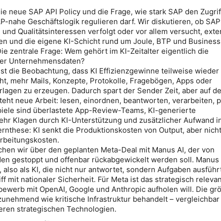
e neue SAP API Policy und die Frage, wie stark SAP den Zugrif
-nahe Geschäftslogik regulieren darf. Wir diskutieren, ob SAP
- und Qualitätsinteressen verfolgt oder vor allem versucht, exte
en und die eigene KI-Schicht rund um Joule, BTP und Business
ie zentrale Frage: Wem gehört im KI-Zeitalter eigentlich die
über Unternehmensdaten?
st die Beobachtung, dass KI Effizienzgewinne teilweise wieder a
cht, mehr Mails, Konzepte, Protokolle, Fragebögen, Apps oder
lagen zu erzeugen. Dadurch spart der Sender Zeit, aber auf de
eht neue Arbeit: lesen, einordnen, beantworten, verarbeiten, 
piele sind überlastete App-Review-Teams, KI-generierte
hr Klagen durch KI-Unterstützung und zusätzlicher Aufwand i
nthese: KI senkt die Produktionskosten von Output, aber nich
arbeitungskosten.
hen wir über den geplanten Meta-Deal mit Manus AI, der von
n gestoppt und offenbar rückabgewickelt werden soll. Manus g
 also als KI, die nicht nur antwortet, sondern Aufgaben ausführ
f mit nationaler Sicherheit. Für Meta ist das strategisch relevan
bewerb mit OpenAI, Google und Anthropic aufholen will. Die gr
zunehmend wie kritische Infrastruktur behandelt – vergleichbar
eren strategischen Technologien.