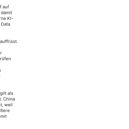
f auf
 damit
rne KI-
 Data
uffrisst.
r
prüfen
n
t
ilt als
t. China
t, weil
ößere
 mit