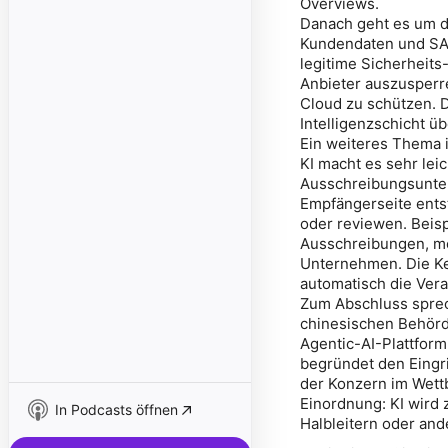
Overviews.
Danach geht es um di
Kundendaten und SAP
legitime Sicherheits
Anbieter auszusperr
Cloud zu schützen. D
Intelligenzschicht 
Ein weiteres Thema i
KI macht es sehr lei
Ausschreibungsunter
Empfängerseite entst
oder reviewen. Beis
Ausschreibungen, me
Unternehmen. Die Ker
automatisch die Ver
Zum Abschluss sprec
chinesischen Behörde
Agentic-AI-Plattform,
begründet den Eingrif
der Konzern im Wett
Einordnung: KI wird 
In Podcasts öffnen
Halbleitern oder and