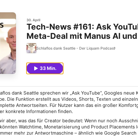
30. April
Tech-News #161: Ask YouTube
Meta-Deal mit Manus AI und 
Schlaflos dank Seattle - Der Liquam Podcast
33 Min.
laflos dank Seattle sprechen wir „Ask YouTube“, Googles neue
e. Die Funktion erstellt aus Videos, Shorts, Texten und einzel
lette Antwortseiten. Für Nutzer kann das ein großer Komfor
ler konkrete Informationen finden.
 wir aber, was das für Creator bedeutet: Wenn nur noch Ausschni
könnten Watchtime, Monetarisierung und Product Placements l
immer mehr zur Antwortmaschine – ähnlich wie Google Search 