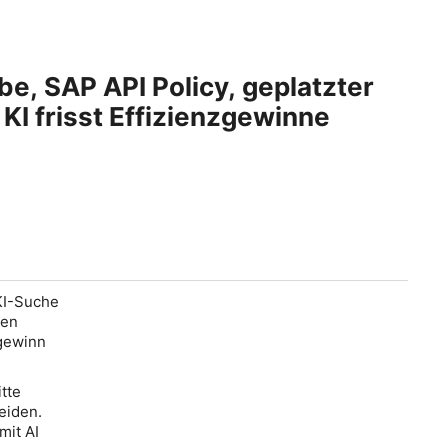
, SAP API Policy, geplatzter
KI frisst Effizienzgewinne
 KI-Suche
nen
tgewinn
tte
eiden.
mit AI