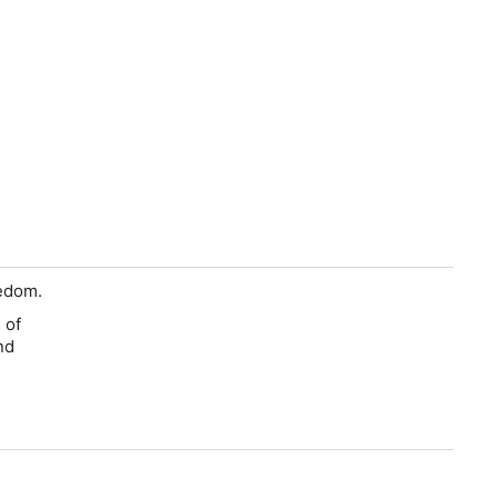
eedom.
 of
nd