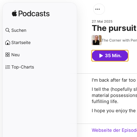
27. Mai 2025
The pursuit 
Suchen
The Corner with Pe
Startseite
Neu
35 Min.
Top-Charts
I'm back after far to
I tell the (hopefully 
material possessions
fulfilling life.
I hope you enjoy the
Webseite der Episod