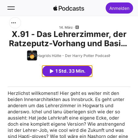
Anmelden
Suchen
14. März
X.91 - Das Lehrerzimmer, der
Ratzeputz-Vorhang und Basic-
Startseite
Beige-McGonagall
Hagrids Hütte - Der Harry Potter Podcast
Neu
1 Std. 33 Min.
Top-Charts
Herzlichst willkomenst! Hier geht es weiter mit den
beiden Innenarchitekten aus Innsbruck. Es geht unter
anderem um das Lehrerzimmer in Hogwarts und
anderswo. Ichel und Ianu überlegen sich wie der so
aussieht: Hat jede Lehrkraft eine eigene Ecke, oder
doch eine komplett eigene Version? Wie anstrengend
ist der Lehrer-Job, wie cool wird die Zukunft und was
sind Hapti-gloves? Wie toll wäre ein Nashorn oder eine