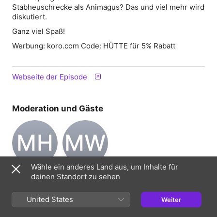
Stabheuschrecke als Animagus? Das und viel mehr wird
diskutiert.
Ganz viel Spaß!
Werbung: koro.com Code: HÜTTE für 5% Rabatt
Webseite der Episode
Moderation und Gäste
MH
MW
Wähle ein anderes Land aus, um Inhalte für
Michael H.
Manuel W.
deinen Standort zu sehen
Moderation
Moderation
United States
Weiter
Informationen