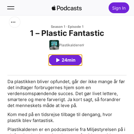
Sign In
Search
Season 1
Episode 1
1 – Plastic Fantastic
Home
Plastikalderen
New
24min
Top Charts
Da plastikken bliver opfundet, går der ikke mange år før
det indtager forbrugernes hjem som en
verdensomspændende succes. Det gør livet lettere,
smartere og mere farverigt. Ja kort sagt, så forandrer
det menneskets måde at leve på.
Kom med på en tidsrejse tilbage til dengang, hvor
plastik blev fantastisk.
Plastikalderen er en podcastserie fra Miljøstyrelsen på i