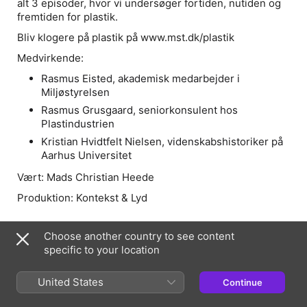
alt 3 episoder, hvor vi undersøger fortiden, nutiden og
fremtiden for plastik.
Bliv klogere på plastik på www.mst.dk/plastik
Medvirkende:
Rasmus Eisted, akademisk medarbejder i
Miljøstyrelsen
Rasmus Grusgaard, seniorkonsulent hos
Plastindustrien
Kristian Hvidtfelt Nielsen, videnskabshistoriker på
Aarhus Universitet
Vært:
Mads Christian Heede
Produktion:
Kontekst & Lyd
Choose another country to see content
Information
specific to your location
Show
Plastikalderen
United States
Continue
Frequency