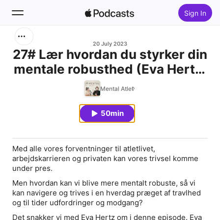
Sign In
Search
20 July 2023
27# Lær hvordan du styrker din
mentale robusthed (Eva Hertz,
Home
psykolog og stifter af Center
Mental Atlet
New
for Mental Robusthed)
50min
Top Charts
Med alle vores forventninger til atletlivet,
arbejdskarrieren og privaten kan vores trivsel komme
under pres.
Men hvordan kan vi blive mere mentalt robuste, så vi
kan navigere og trives i en hverdag præget af travlhed
og til tider udfordringer og modgang?
Det snakker vi med Eva Hertz om i denne episode. Eva