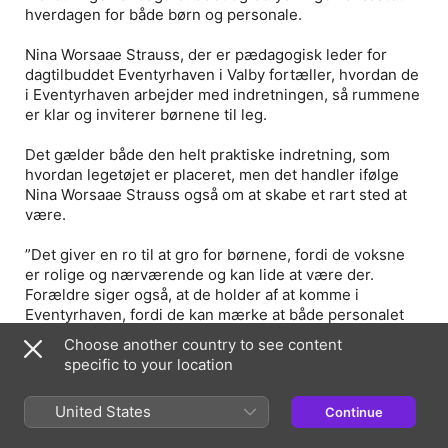
hverdagen for både børn og personale.
Nina Worsaae Strauss, der er pædagogisk leder for
dagtilbuddet Eventyrhaven i Valby fortæller, hvordan de
i Eventyrhaven arbejder med indretningen, så rummene
er klar og inviterer børnene til leg.
Det gælder både den helt praktiske indretning, som
hvordan legetøjet er placeret, men det handler ifølge
Nina Worsaae Strauss også om at skabe et rart sted at
være.
”Det giver en ro til at gro for børnene, fordi de voksne
er rolige og nærværende og kan lide at være der.
Forældre siger også, at de holder af at komme i
Eventyrhaven, fordi de kan mærke at både personalet
og børnene kan lide at være der. Og det tror jeg også
Choose another country to see content
handler om, at omgivelserne er, som de er, og at vi har
specific to your location
fokuseret på selve institutionsmiljøet,” siger Nina
Worsaae Strauss, der selv er gået foran med en meget
United States
Continue
kreativ indretning af sit eget kontor.