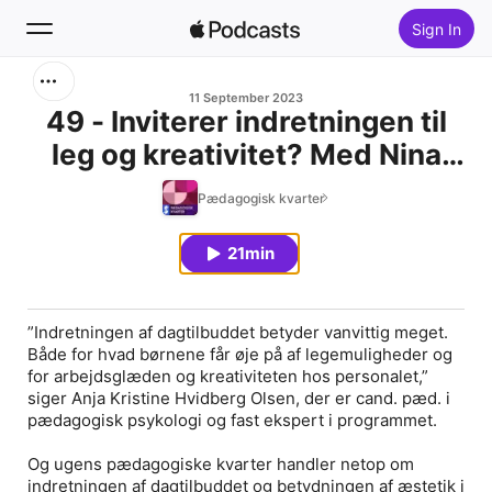
Sign In
Search
11 September 2023
49 - Inviterer indretningen til
leg og kreativitet? Med Nina
Home
Worsaae Strauss og Anja
Pædagogisk kvarter
New
Kristine Hvidberg Olsen
21min
Top Charts
”Indretningen af dagtilbuddet betyder vanvittig meget.
Både for hvad børnene får øje på af legemuligheder og
for arbejdsglæden og kreativiteten hos personalet,”
siger Anja Kristine Hvidberg Olsen, der er cand. pæd. i
pædagogisk psykologi og fast ekspert i programmet.
Og ugens pædagogiske kvarter handler netop om
indretningen af dagtilbuddet og betydningen af æstetik i