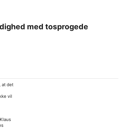
lmodighed med tosprogede
 at det
ke vil
 Klaus
es