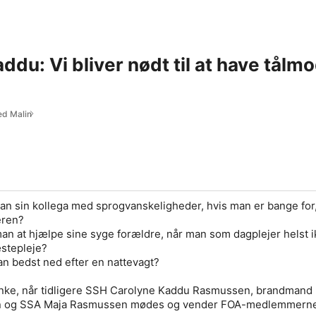
ddu: Vi bliver nødt til at have tå
d Malin
n sin kollega med sprogvanskeligheder, hvis man er bange for,
eren?
n at hjælpe sine syge forældre, når man som dagplejer helst ik
æstepleje?
n bedst ned efter en nattevagt?
rtanke, når tidligere SSH Carolyne Kaddu Rasmussen, brandmand
n og SSA Maja Rasmussen mødes og vender FOA-medlemmern