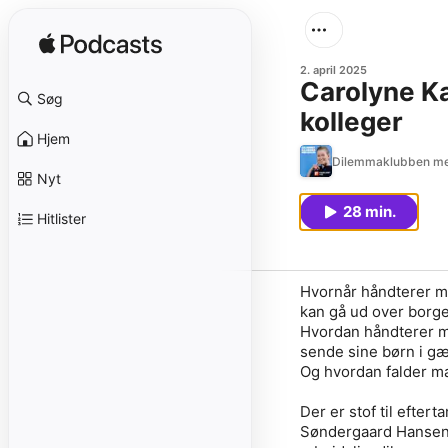
2. april 2025
Carolyne Ka
Søg
kolleger
Hjem
Dilemmaklubben me
Nyt
28 min.
Hitlister
Hvornår håndterer ma
kan gå ud over borg
Hvordan håndterer ma
sende sine børn i g
Og hvordan falder ma
Der er stof til efte
Søndergaard Hanse