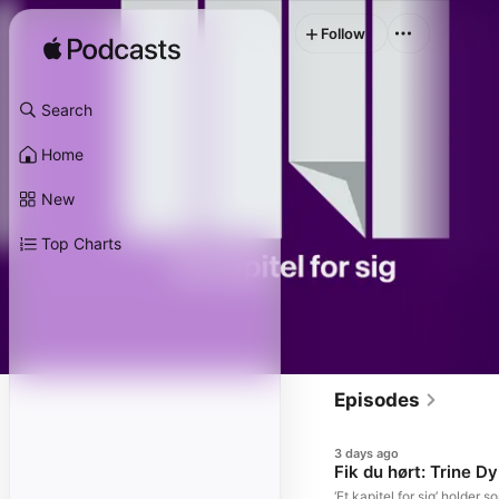
Follow
Search
Home
New
Top Charts
Episodes
3 days ago
Fik du hørt: Trine D
‘Et kapitel for sig’ holde