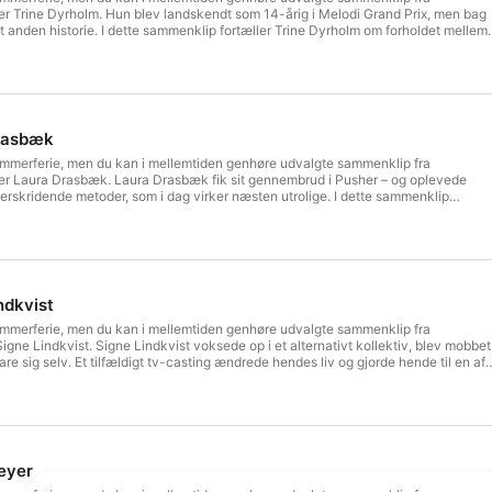
r Trine Dyrholm. Hun blev landskendt som 14-årig i Melodi Grand Prix, men bag
 anden historie. I dette sammenklip fortæller Trine Dyrholm om forholdet mellem
sundt forhold, der førte til angst og depression, og om frygten for aldrig at få sin
at dele de sårbare sider af sit liv offentligt – og fortæller hvorfor det er vigtigere
Leo Peter Larsen Redaktør: Christian Stemann Research: Sarah BechSee
r privacy information.
Drasbæk
r sommerferie, men du kan i mellemtiden genhøre udvalgte sammenklip fra
r Laura Drasbæk. Laura Drasbæk fik sit gennembrud i Pusher – og oplevede
rskridende metoder, som i dag virker næsten utrolige. I dette sammenklip
 svære valg og den skyld, hun stadig bærer på efter at have forladt sin familie.
holdet til sin alkoholiserede far og på den vrede, det tog år at slippe. Og så
cast pludselig fik hende til at stille et afgørende spørgsmål til sig selv. Klipper:
: Christian Stemann Research: Sarah BechSee omnystudio.com/listener for
ndkvist
r sommerferie, men du kan i mellemtiden genhøre udvalgte sammenklip fra
ne Lindkvist. Signe Lindkvist voksede op i et alternativt kollektiv, blev mobbet 
hendes liv og gjorde hende til en af
r i dansk børne-tv. I dette sammenklip fortæller hun også om sin mors sidste
ørst rammer mange år senere, og om kærligheden, der viste sig at bygge på løgne.
 Redaktør: Christian Stemann Research: Sarah Bech See omnystudio.com/listener
Meyer