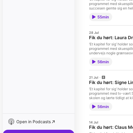
programmet med skuespille
succesen gemte sig en helt
selvtillid og tvivl, om et u
55min
egen familie. Nu vælger hun 
end nogensinde. Klipper: 
omnystudio.com/listener fo
28 Jul
Fik du hørt: Laura 
‘Et kapitel for sig’ holde
programmet med skuespille
undervejs nogle grænseove
fortæller hun om kærlighed,
56min
Hun ser også tilbage på for
afslører hun, hvordan en pod
Leo Peter Larsen Redaktør
privacy information.
21 Jul
Fik du hørt: Signe Li
‘Et kapitel for sig’ holde
programmet med tv-vært Sig
skolen og lærte tidligt at klare sig selv. Et tilfældigt tv-casting ændrede 
de mest markante skikkelse
56min
store plan, om sorg, der f
Klipper: Leo Peter Larsen
for privacy information.
Open in Podcasts
14 Jul
Fik du hørt: Claus 