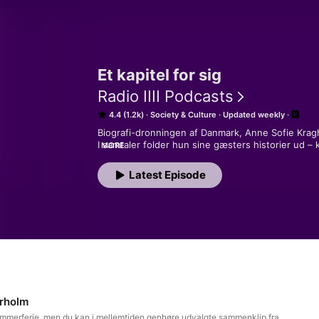
Et kapitel for sig
Radio IIII Podcasts
4.4 (1.2k)
Society & Culture
Updated weekly
Biografi-dronningen af Danmark, Anne Sofie Kragh,
I samtaler folder hun sine gæsters historier ud – k
MORE
mellem linjerne. Hver gæst er et kapitel for sig.

Latest Episode
Mennesker som du aldrig har hørt før

Vært:Anne Sofie Kragh
yrholm
r sommerferie, men du kan i mellemtiden genhøre udvalgte sammenklip fra